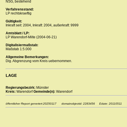
NSG, bestehend
Verfahrensstand:
LP rechtskraeftig
Gültigkeit:
Inkraft seit: 2004, Inkraft: 2004, außerkraft: 9999
Amtsblatt / LP:
LP Warendorf-Milte (2004-06-21)
Digitalisiermaßstab:
Maßstab 1:5.000
Allgemeine Bemerkungen:
Dig. Abgrenzung vom Kreis uebernommen.
LAGE
Regierungsbezirk:
Münster
Kreis:
Warendorf
Gemeinde(n):
Warendorf
öffentlicher Report generiert:20250117 domainobjectid: 2283456 Edate: 20110511