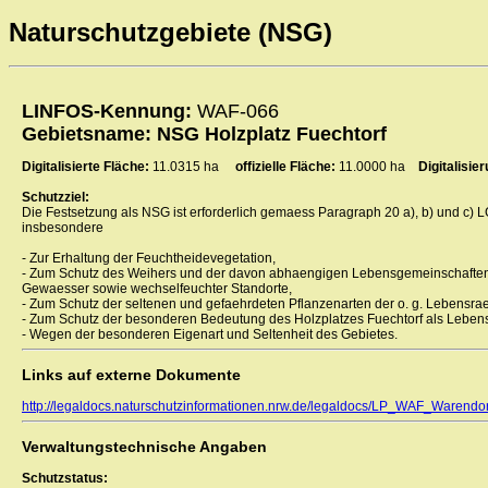
Naturschutzgebiete (NSG)
LINFOS-Kennung:
WAF-066
Gebietsname: NSG Holzplatz Fuechtorf
Digitalisierte Fläche:
11.0315 ha
offizielle Fläche:
11.0000 ha
Digitalisi
Schutzziel:
Die Festsetzung als NSG ist erforderlich gemaess Paragraph 20 a), b) und c) 
insbesondere
- Zur Erhaltung der Feuchtheidevegetation,
- Zum Schutz des Weihers und der davon abhaengigen Lebensgemeinschaften
Gewaesser sowie wechselfeuchter Standorte,
- Zum Schutz der seltenen und gefaehrdeten Pflanzenarten der o. g. Lebensr
- Zum Schutz der besonderen Bedeutung des Holzplatzes Fuechtorf als Lebens
- Wegen der besonderen Eigenart und Seltenheit des Gebietes.
Links auf externe Dokumente
http://legaldocs.naturschutzinformationen.nrw.de/legaldocs/LP_WAF_Warendor
Verwaltungstechnische Angaben
Schutzstatus: