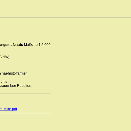
erungsmaßstab:
Maßstab 1:5.000
LG NW,
 naehrstoffarmer
aeume,
raum fuer Reptilien,
f_Milte.pdf