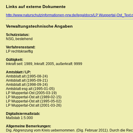
Links auf externe Dokumente
http://www.naturschutzinformationen-nrw.de/legaldocs/LP Wuppertal-Ost_Text.
Verwaltungstechnische Angaben
Schutzstatus:
NSG, bestehend
Verfahrensstand:
LP rechtskraeftig
Gültigkeit:
Inkraft seit: 1989, Inkraft: 2005, außerkraft: 9999
Amtsblatt / LP:
Amtsblatt alt (1995-08-24)
Amtsblatt alt (1995-09-21)
Amtsblatt alt (1998-09-24)
Amtsblatt esg alt (1995-01-05)
LP Wuppertal-Ost (2005-03-19)
LP Wuppertal-Ost alt (1989-02-15)
LP Wuppertal-Ost alt (1995-05-02)
LP Wuppertal-Ost alt (2001-03-26)
Digitalisiermaßstab:
Maßstab 1:5.000
Allgemeine Bemerkungen:
Dig. Abgrenzung vom Kreis uebernommen. (Dig. Februar 2011). Durch die Recht