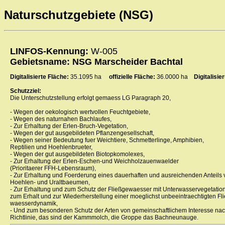
Naturschutzgebiete (NSG)
LINFOS-Kennung:
W-005
Gebietsname: NSG Marscheider Bachtal
Digitalisierte Fläche:
35.1095 ha
offizielle Fläche:
36.0000 ha
Digitalisi
Schutzziel:
Die Unterschutzstellung erfolgt gemaess LG Paragraph 20,
- Wegen der oekologisch wertvollen Feuchtgebiete,
- Wegen des naturnahen Bachlaufes,
- Zur Erhaltung der Erlen-Bruch-Vegetation,
- Wegen der gut ausgebildeten Pflanzengesellschaft,
- Wegen seiner Bedeutung fuer Weichtiere, Schmetterlinge, Amphibien,
Reptilien und Hoehlenbrueter,
- Wegen der gut ausgebildeten Biotopkomolexes,
- Zur Erhaltung der Erlen-Eschen-und Weichholzauenwaelder
(Prioritaerer FFH-Lebensraum),
- Zur Erhaltung und Foerderung eines dauerhaften und ausreichenden Anteils 
Hoehlen- und Uraltbaeumen,
- Zur Erhaltung und zum Schutz der Fließgewaesser mit Unterwasservegetatio
zum Erhalt und zur Wiederherstellung einer moeglichst unbeeintraechtigten Fl
waesserdynamik,
- Und zum besonderen Schutz der Arten von gemeinschaftlichem Interesse na
Richtlinie, das sind der Kammmolch, die Groppe das Bachneunauge.