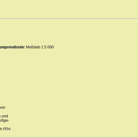
erungsmaßstab:
Maßstab 1:5.000
von
n und
ießge-
ch FFH-