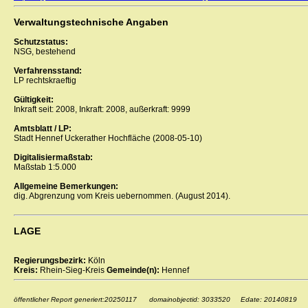
Verwaltungstechnische Angaben
Schutzstatus:
NSG, bestehend
Verfahrensstand:
LP rechtskraeftig
Gültigkeit:
Inkraft seit: 2008, Inkraft: 2008, außerkraft: 9999
Amtsblatt / LP:
Stadt Hennef Uckerather Hochfläche (2008-05-10)
Digitalisiermaßstab:
Maßstab 1:5.000
Allgemeine Bemerkungen:
dig. Abgrenzung vom Kreis uebernommen. (August 2014).
LAGE
Regierungsbezirk:
Köln
Kreis:
Rhein-Sieg-Kreis
Gemeinde(n):
Hennef
öffentlicher Report generiert:20250117 domainobjectid: 3033520 Edate: 20140819