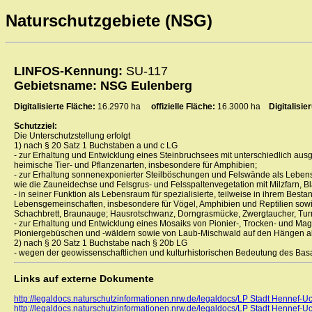
Naturschutzgebiete (NSG)
LINFOS-Kennung:
SU-117
Gebietsname: NSG Eulenberg
Digitalisierte Fläche:
16.2970 ha
offizielle Fläche:
16.3000 ha
Digitalisi
Schutzziel:
Die Unterschutzstellung erfolgt
1) nach § 20 Satz 1 Buchstaben a und c LG
- zur Erhaltung und Entwicklung eines Steinbruchsees mit unterschiedlich au
heimische Tier- und Pflanzenarten, insbesondere für Amphibien;
- zur Erhaltung sonnenexponierter Steilböschungen und Felswände als Leben
wie die Zauneidechse und Felsgrus- und Felsspaltenvegetation mit Milzfarn, B
- in seiner Funktion als Lebensraum für spezialisierte, teilweise in ihrem Bes
Lebensgemeinschaften, insbesondere für Vögel, Amphibien und Reptilien sowi
Schachbrett, Braunauge; Hausrotschwanz, Dorngrasmücke, Zwergtaucher, Turmf
- zur Erhaltung und Entwicklung eines Mosaiks von Pionier-, Trocken- und Ma
Pioniergebüschen und -wäldern sowie von Laub-Mischwald auf den Hängen als 
2) nach § 20 Satz 1 Buchstabe nach § 20b LG
- wegen der geowissenschaftlichen und kulturhistorischen Bedeutung des Basa
Links auf externe Dokumente
http://legaldocs.naturschutzinformationen.nrw.de/legaldocs/LP Stadt Hennef-U
http://legaldocs.naturschutzinformationen.nrw.de/legaldocs/LP Stadt Hennef-U