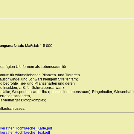
erungsmaßstab:
Maßstab 1:5.000
sgeprägten Uferformen als Lebensraum für
sraum für wärmeliebende Pflanzen- und Tierarten
lauschwingel und Schwarzstieligem Streifenfarn;
tand bedrohte Tier- und Pflanzenarten und deren
e Insekten; z. B. für Schwalbenschwanz,
alke, Wespenbussard, Uhu (potentieller Lebensraum); Ringelnatter; Wiesenhabic
gerrasenstandorten,
vielfältiger Biotopkomplex;
ltaufschlusses.
ckerather Hochflaeche_Karte.pdf
ckerather Hochflaeche_Text.pdf