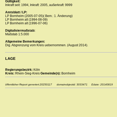
Gültigkeit:
Inkraft seit: 1994, Inkraft: 2005, außerkraft: 9999
Amtsblatt / LP:
LP Bornheim (2005-07-05)( Bem.: 1. Änderung)
LP Bornheim alt (1994-08-09)
LP Bornheim alt (1996-07-06)
Digitalisiermaßstab:
Maßstab 1:5.000
Allgemeine Bemerkungen:
Dig. Abgrenzung vom Kreis uebernommen. (August 2014).
LAGE
Regierungsbezirk:
Köln
Kreis:
Rhein-Sieg-Kreis
Gemeinde(n):
Bornheim
öffentlicher Report generiert:20250117 domainobjectid: 3033471 Edate: 20140819