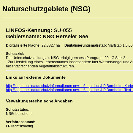
Naturschutzgebiete (NSG)
LINFOS-Kennung:
SU-055
Gebietsname: NSG Herseler See
Digitalisierte Fläche:
22.8827 ha
Digitalisierungsmaßstab:
Maßstab 1:5.00
Schutzziel:
Die Unterschutzstellung als NSG erfolgt gemaess Paragraph 20 LG Satz 2
- Zur Herstellung eines Lebensraumes insbesondere fuer Wasservoegel und 
mit entsprechenden Vegetationsstrukturen.
Links auf externe Dokumente
http://legaldocs.naturschutzinformationen.nrw.de/legaldocs/LP Bornheim_Karte
http://legaldocs.naturschutzinformationen.nrw.de/legaldocs/LP Bornheim_Text
Verwaltungstechnische Angaben
Schutzstatus:
NSG, bestehend
Verfahrensstand:
LP rechtskraeftig