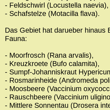
- Feldschwirl (Locustella naevia),
- Schafstelze (Motacilla flava).
Das Gebiet hat darueber hinaus B
Fauna:
- Moorfrosch (Rana arvalis),
- Kreuzkroete (Bufo calamita),
- Sumpf-Johanniskraut Hypericum
- Rosmarinheide (Andromeda polif
- Moosbeere (Vaccinium oxycocc
- Rauschbeere (Vaccinium uligin
- Mittlere Sonnentau (Drosera int