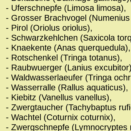
- Uferschnepfe (Limosa limosa),
- Grosser Brachvogel (Numenius 
- Pirol (Oriolus oriolus),
- Schwarzkehlchen (Saxicola torq
- Knaekente (Anas querquedula),
- Rotschenkel (Tringa totanus),
- Raubwuerger (Lanius excubitor)
- Waldwasserlaeufer (Tringa ochr
- Wasserralle (Rallus aquaticus),
- Kiebitz (Vanellus vanellus),
- Zwergtaucher (Tachybaptus rufic
- Wachtel (Coturnix coturnix),
- Zwergschnepfe (Lymnocryptes 