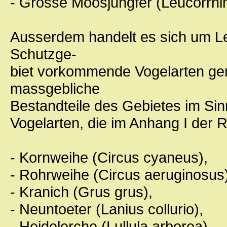
- Grosse Moosjungfer (Leucorrhini
Ausserdem handelt es sich um L
Schutzge-
biet vorkommende Vogelarten gem.
massgebliche
Bestandteile des Gebietes im Si
Vogelarten, die im Anhang I der 
- Kornweihe (Circus cyaneus),
- Rohrweihe (Circus aeruginosus)
- Kranich (Grus grus),
- Neuntoeter (Lanius collurio),
- Heidelerche (Lullula arborea),