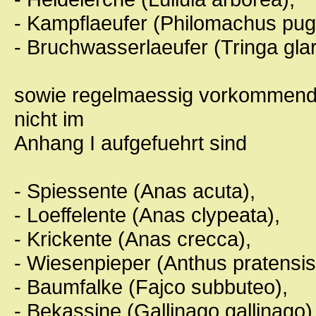
- Kampflaeufer (Philomachus pug
- Bruchwasserlaeufer (Tringa gla
sowie regelmaessig vorkommende 
nicht im
Anhang I aufgefuehrt sind
- Spiessente (Anas acuta),
- Loeffelente (Anas clypeata),
- Krickente (Anas crecca),
- Wiesenpieper (Anthus pratensis
- Baumfalke (Fajco subbuteo),
- Bekassine (Gallinago gallinago)