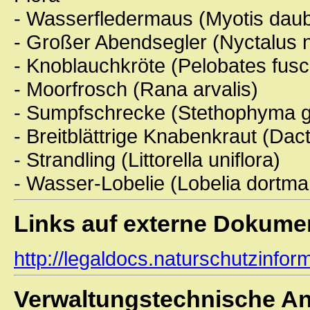
- Wasserfledermaus (Myotis daub
- Großer Abendsegler (Nyctalus n
- Knoblauchkröte (Pelobates fusc
- Moorfrosch (Rana arvalis)
- Sumpfschrecke (Stethophyma 
- Breitblättrige Knabenkraut (Dact
- Strandling (Littorella uniflora)
- Wasser-Lobelie (Lobelia dortma
Links auf externe Dokume
http://legaldocs.naturschutzinf
Verwaltungstechnische A