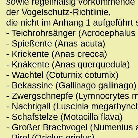
sowie regelmäßig vorkommende Vo
der Vogelschutz-Richtlinie,
die nicht im Anhang 1 aufgeführt 
- Teichrohrsänger (Acrocephalus
- Spießente (Anas acuta)
- Krickente (Anas crecca)
- Knäkente (Anas querquedula)
- Wachtel (Coturnix cotumix)
- Bekassine (Gallinago gallinago)
- Zwergschnepfe (Lymnocrytes m
- Nachtigall (Luscinia megarhync
- Schafstelze (Motacilla flava)
- Großer Brachvogel (Numenius 
- Pirol (Oriolus oriolus)