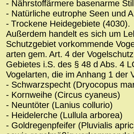
- Nährstoffärmere basenarme Sti
- Natürliche eutrophe Seen und A
- Trockene Heidegebiete (4030).
Außerdem handelt es sich um Le
Schutzgebiet vorkommende Voge
arten gem. Art. 4 der Vogelschutz
Gebietes i.S. des § 48 d Abs. 4 L
Vogelarten, die im Anhang 1 der V
- Schwarzspecht (Dryocopus mar
- Kornweihe (Circus cyaneus)
- Neuntöter (Lanius collurio)
- Heidelerche (Lullula arborea)
- Goldregenpfeifer (Pluvialis apric