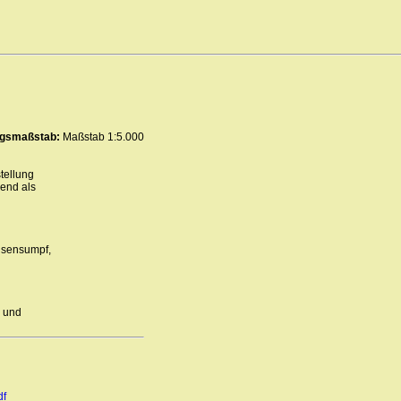
ungsmaßstab:
Maßstab 1:5.000
tellung
end als
nsensumpf,
- und
df