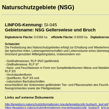
Naturschutzgebiete (NSG)
LINFOS-Kennung:
SI-045
Gebietsname: NSG Gellerswiese und Bruch
Digitalisierte Fläche:
9.6366 ha
offizielle Fläche:
9.6000 ha
Digitalisier
Schutzziel:
Die Festsetzung des Naturschutzgebietes erfolgt zur Erhaltung und Wiederhers
der typischen Arten, Lebensgemeinschaften und Lebensräume eines überwieg
Grünland genutzten Mittelgebirgstales, insbesondere von
- Goldhaferwiesen, RLP 3N/3 (gefährdet)
- Glatthaferwiese, RLP 3/*
- Nass- und Feuchtwiesen in Form von Sumpfdotterblumen-Wiese und Waldbi
RLP 3/3
- Hochstaudenfluren
- Quellfluren, RLP 3/3 und
- naturnahen Bachabschnitten
einschließlich der Vorkommen gefährdeter Tier- und Pflanzenarten des Feucht
Nassgrünlandes sowie der Fließgewässer.
Links auf externe Dokumente
http://legaldocs.naturschutzinformationen.nrw.de/legaldocs/lp burbach_text.pdf
https://legaldocs.naturschutzinformationen.nrw.de/legaldocs/lp_burbach_text.p