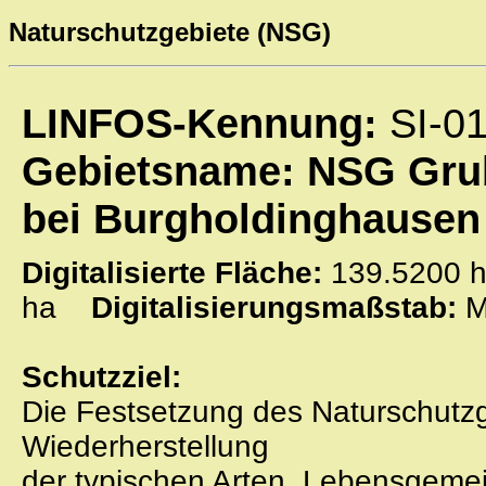
Naturschutzgebiete (NSG)
LINFOS-Kennung:
SI-0
Gebietsname: NSG Gru
bei Burgholdinghausen
Digitalisierte Fläche:
139.520
ha
Digitalisierungsmaßstab:
M
Schutzziel:
Die Festsetzung des Naturschutzge
Wiederherstellung
der typischen Arten, Lebensgem