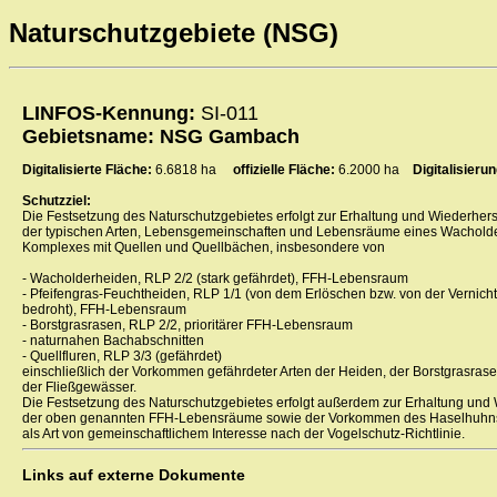
Naturschutzgebiete (NSG)
LINFOS-Kennung:
SI-011
Gebietsname: NSG Gambach
Digitalisierte Fläche:
6.6818 ha
offizielle Fläche:
6.2000 ha
Digitalisier
Schutzziel:
Die Festsetzung des Naturschutzgebietes erfolgt zur Erhaltung und Wiederhers
der typischen Arten, Lebensgemeinschaften und Lebensräume eines Wachold
Komplexes mit Quellen und Quellbächen, insbesondere von
- Wacholderheiden, RLP 2/2 (stark gefährdet), FFH-Lebensraum
- Pfeifengras-Feuchtheiden, RLP 1/1 (von dem Erlöschen bzw. von der Vernich
bedroht), FFH-Lebensraum
- Borstgrasrasen, RLP 2/2, prioritärer FFH-Lebensraum
- naturnahen Bachabschnitten
- Quellfluren, RLP 3/3 (gefährdet)
einschließlich der Vorkommen gefährdeter Arten der Heiden, der Borstgrasras
der Fließgewässer.
Die Festsetzung des Naturschutzgebietes erfolgt außerdem zur Erhaltung und 
der oben genannten FFH-Lebensräume sowie der Vorkommen des Haselhuhn
als Art von gemeinschaftlichem Interesse nach der Vogelschutz-Richtlinie.
Links auf externe Dokumente