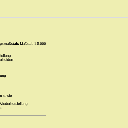
ungsmaßstab:
Maßstab 1:5.000
tellung
erheiden-
tung
en sowie
Wiederherstellung
s