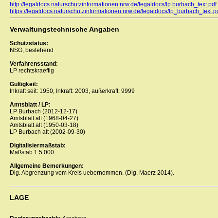
http://legaldocs.naturschutzinformationen.nrw.de/legaldocs/lp burbach_text.pdf
https://legaldocs.naturschutzinformationen.nrw.de/legaldocs/lp_burbach_text.p
Verwaltungstechnische Angaben
Schutzstatus:
NSG, bestehend
Verfahrensstand:
LP rechtskraeftig
Gültigkeit:
Inkraft seit: 1950, Inkraft: 2003, außerkraft: 9999
Amtsblatt / LP:
LP Burbach (2012-12-17)
Amtsblatt alt (1968-04-27)
Amtsblatt alt (1950-03-18)
LP Burbach alt (2002-09-30)
Digitalisiermaßstab:
Maßstab 1:5.000
Allgemeine Bemerkungen:
Dig. Abgrenzung vom Kreis uebernommen. (Dig. Maerz 2014).
LAGE