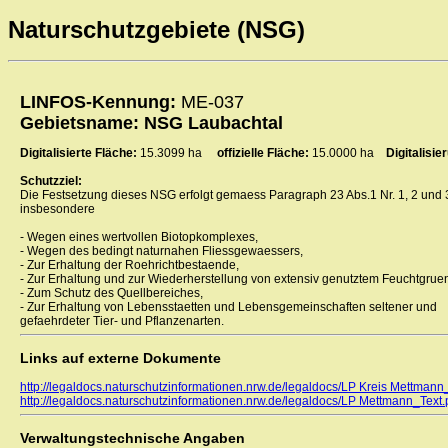
Naturschutzgebiete (NSG)
LINFOS-Kennung:
ME-037
Gebietsname: NSG Laubachtal
Digitalisierte Fläche:
15.3099 ha
offizielle Fläche:
15.0000 ha
Digitalisi
Schutzziel:
Die Festsetzung dieses NSG erfolgt gemaess Paragraph 23 Abs.1 Nr. 1, 2 und
insbesondere
- Wegen eines wertvollen Biotopkomplexes,
- Wegen des bedingt naturnahen Fliessgewaessers,
- Zur Erhaltung der Roehrichtbestaende,
- Zur Erhaltung und zur Wiederherstellung von extensiv genutztem Feuchtgrue
- Zum Schutz des Quellbereiches,
- Zur Erhaltung von Lebensstaetten und Lebensgemeinschaften seltener und
gefaehrdeter Tier- und Pflanzenarten.
Links auf externe Dokumente
http://legaldocs.naturschutzinformationen.nrw.de/legaldocs/LP Kreis Mettman
http://legaldocs.naturschutzinformationen.nrw.de/legaldocs/LP Mettmann_Text.
Verwaltungstechnische Angaben