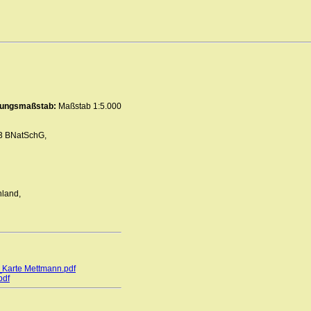
erungsmaßstab:
Maßstab 1:5.000
 3 BNatSchG,
nland,
n_Karte Mettmann.pdf
pdf