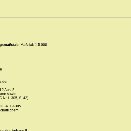
ungsmaßstab:
Maßstab 1:5.000
en
s der
l 2 Abs. 2
eume sowie
 Nr. L 305, S. 42).
s DE-4119-305
chaftlichem
ten des Anhang II