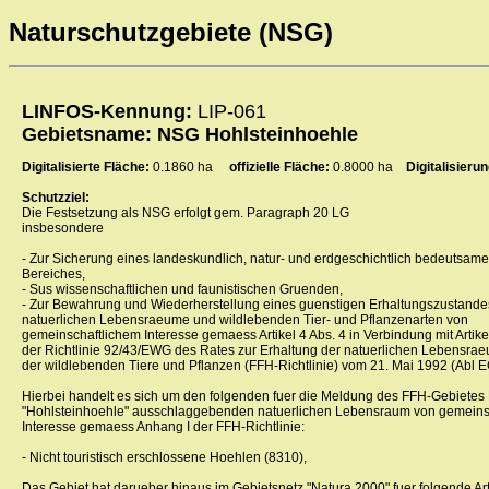
Naturschutzgebiete (NSG)
LINFOS-Kennung:
LIP-061
Gebietsname: NSG Hohlsteinhoehle
Digitalisierte Fläche:
0.1860 ha
offizielle Fläche:
0.8000 ha
Digitalisier
Schutzziel:
Die Festsetzung als NSG erfolgt gem. Paragraph 20 LG
insbesondere
- Zur Sicherung eines landeskundlich, natur- und erdgeschichtlich bedeutsam
Bereiches,
- Sus wissenschaftlichen und faunistischen Gruenden,
- Zur Bewahrung und Wiederherstellung eines guenstigen Erhaltungszustande
natuerlichen Lebensraeume und wildlebenden Tier- und Pflanzenarten von
gemeinschaftlichem Interesse gemaess Artikel 4 Abs. 4 in Verbindung mit Artike
der Richtlinie 92/43/EWG des Rates zur Erhaltung der natuerlichen Lebensra
der wildlebenden Tiere und Pflanzen (FFH-Richtlinie) vom 21. Mai 1992 (Abl EG
Hierbei handelt es sich um den folgenden fuer die Meldung des FFH-Gebiete
"Hohlsteinhoehle" ausschlaggebenden natuerlichen Lebensraum von gemeins
Interesse gemaess Anhang I der FFH-Richtlinie:
- Nicht touristisch erschlossene Hoehlen (8310),
Das Gebiet hat darueber hinaus im Gebietsnetz "Natura 2000" fuer folgende Ar