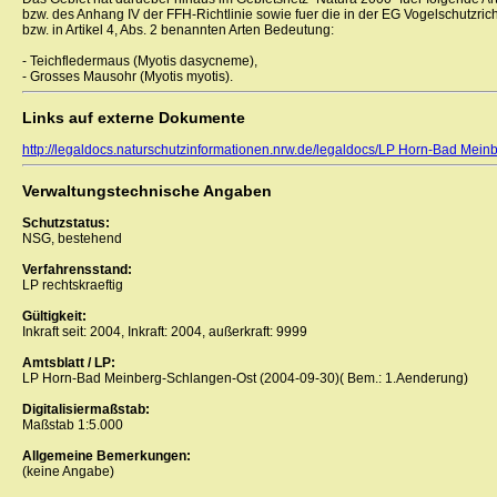
bzw. des Anhang IV der FFH-Richtlinie sowie fuer die in der EG Vogelschutzricht
bzw. in Artikel 4, Abs. 2 benannten Arten Bedeutung:
- Teichfledermaus (Myotis dasycneme),
- Grosses Mausohr (Myotis myotis).
Links auf externe Dokumente
http://legaldocs.naturschutzinformationen.nrw.de/legaldocs/LP Horn-Bad Mein
Verwaltungstechnische Angaben
Schutzstatus:
NSG, bestehend
Verfahrensstand:
LP rechtskraeftig
Gültigkeit:
Inkraft seit: 2004, Inkraft: 2004, außerkraft: 9999
Amtsblatt / LP:
LP Horn-Bad Meinberg-Schlangen-Ost (2004-09-30)( Bem.: 1.Aenderung)
Digitalisiermaßstab:
Maßstab 1:5.000
Allgemeine Bemerkungen:
(keine Angabe)