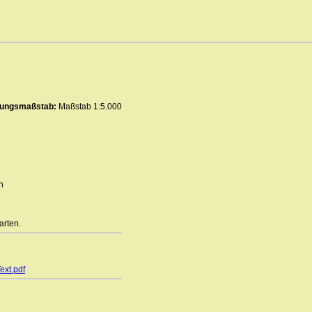
erungsmaßstab:
Maßstab 1:5.000
n
arten.
ext.pdf