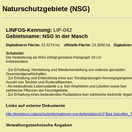
Naturschutzgebiete (NSG)
LINFOS-Kennung:
LIP-042
Gebietsname: NSG In der Masch
Digitalisierte Fläche:
23.3274 ha
offizielle Fläche:
23.3000 ha
Digitalisi
Schutzziel:
Die Festsetzung als NSG erfolgt gemaess Paragraph 20 LG
insbesondere
- Zur Erhaltung, Herstellung und Wiederherstellung von extensiv genutzten
Gruenlandgesellschaften,
- Zur Erhaltung und Entwicklung einer aus Tonabgrabungen hervorgegangene
Anzahl von Teichen und Ruderalflaechen,
- Als bedeutende Lebensstaette u.a. fuer Amphibien und Libellen sowie fuer
zahlreiche Pflanzen der Feuchtgebiete,
- Zur Erhaltung eines bedeutenden Rastplatzes fuer zahlreiche bedrohte Vogel
Links auf externe Dokumente
http://legaldocs.naturschutzinformationen.nrw.de/legaldocs/LP Bad Salzuflen_T
Verwaltungstechnische Angaben