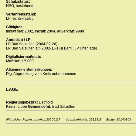
Schutzstatus:
NSG, bestehend
Verfahrensstand:
LP rechtskraeftig
Gültigkeit:
Inkraft seit: 2002, Inkraft: 2004, außerkraft: 9999
Amtsblatt / LP:
LP Bad Salzuflen (2004-02-26)
LP Bad Salzuflen alt (2002-11-18)( Bem.: LP Offenlage)
Digitalisiermaßstab:
Maßstab 1:5.000
Allgemeine Bemerkungen:
Dig. Abgrenzung vom Kreis uebernommen.
LAGE
Regierungsbezirk:
Detmold
Kreis:
Lippe
Gemeinde(n):
Bad Salzuflen
öffentlicher Report generiert:20250117 domainobjectid: 2922318 Edate: 20140304