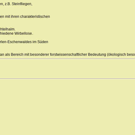
n, z.B. Steinfliegen,
en mit ihren charakteristischen
htelhalm.
chiedene Wirbellose.
Erlen-Eschenwaldes im Süden
n als Bereich mit besonderer forstwissenschaftlicher Bedeutung (ökologisch beson