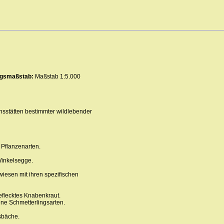
ungsmaßstab:
Maßstab 1:5.000
sstätten bestimmter wildlebender
 Pflanzenarten.
Winkelsegge.
iesen mit ihren spezifischen
eflecktes Knabenkraut.
ene Schmetterlingsarten.
sbäche.