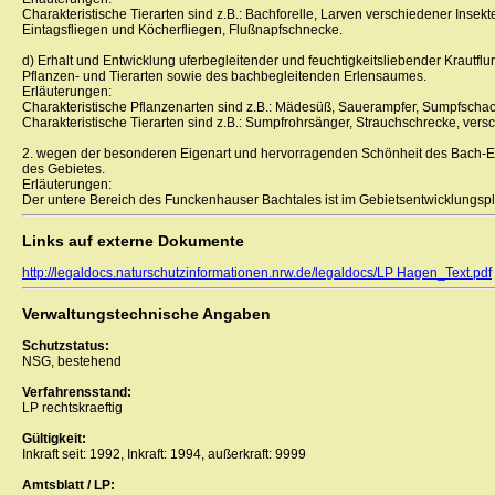
Charakteristische Tierarten sind z.B.: Bachforelle, Larven verschiedener Insekte
Eintagsfliegen und Köcherfliegen, Flußnapfschnecke.
d) Erhalt und Entwicklung uferbegleitender und feuchtigkeitsliebender Krautflur
Pflanzen- und Tierarten sowie des bachbegleitenden Erlensaumes.
Erläuterungen:
Charakteristische Pflanzenarten sind z.B.: Mädesüß, Sauerampfer, Sumpfschac
Charakteristische Tierarten sind z.B.: Sumpfrohrsänger, Strauchschrecke, vers
2. wegen der besonderen Eigenart und hervorragenden Schönheit des Bach-
des Gebietes.
Erläuterungen:
Der untere Bereich des Funckenhauser Bachtales ist im Gebietsentwicklungspla
Links auf externe Dokumente
http://legaldocs.naturschutzinformationen.nrw.de/legaldocs/LP Hagen_Text.pdf
Verwaltungstechnische Angaben
Schutzstatus:
NSG, bestehend
Verfahrensstand:
LP rechtskraeftig
Gültigkeit:
Inkraft seit: 1992, Inkraft: 1994, außerkraft: 9999
Amtsblatt / LP: