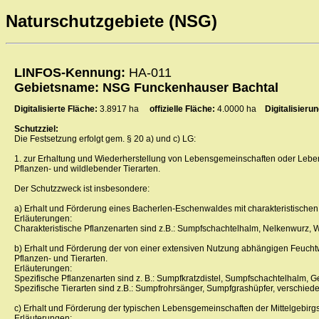
Naturschutzgebiete (NSG)
LINFOS-Kennung:
HA-011
Gebietsname: NSG Funckenhauser Bachtal
Digitalisierte Fläche:
3.8917 ha
offizielle Fläche:
4.0000 ha
Digitalisier
Schutzziel:
Die Festsetzung erfolgt gem. § 20 a) und c) LG:
1. zur Erhaltung und Wiederherstellung von Lebensgemeinschaften oder Leben
Pflanzen- und wildlebender Tierarten.
Der Schutzzweck ist insbesondere:
a) Erhalt und Förderung eines Bacherlen-Eschenwaldes mit charakteristischen
Erläuterungen:
Charakteristische Pflanzenarten sind z.B.: Sumpfschachtelhalm, Nelkenwurz, 
b) Erhalt und Förderung der von einer extensiven Nutzung abhängigen Feuchtw
Pflanzen- und Tierarten.
Erläuterungen:
Spezifische Pflanzenarten sind z. B.: Sumpfkratzdistel, Sumpfschachtelhalm, G
Spezifische Tierarten sind z.B.: Sumpfrohrsänger, Sumpfgrashüpfer, verschied
c) Erhalt und Förderung der typischen Lebensgemeinschaften der Mittelgebirg
Erläuterungen: