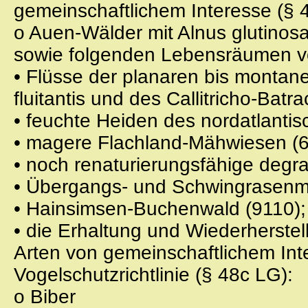
gemeinschaftlichem Interesse (§ 
o Auen-Wälder mit Alnus glutinosa
sowie folgenden Lebensräumen vo
• Flüsse der planaren bis montan
fluitantis und des Callitricho-Batr
• feuchte Heiden des nordatlantis
• magere Flachland-Mähwiesen (
• noch renaturierungsfähige degr
• Übergangs- und Schwingrasenm
• Hainsimsen-Buchenwald (9110);
• die Erhaltung und Wiederherste
Arten von gemeinschaftlichem In
Vogelschutzrichtlinie (§ 48c LG):
o Biber