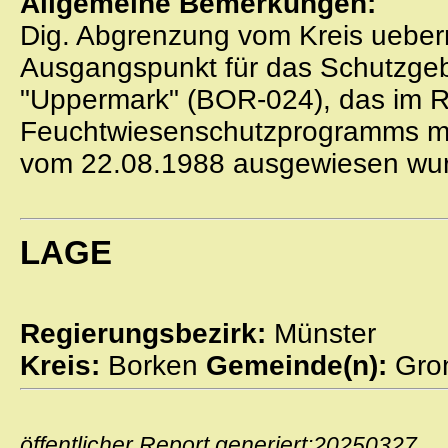
Allgemeine Bemerkungen:
Dig. Abgrenzung vom Kreis uebe
Ausgangspunkt für das Schutzgebi
"Uppermark" (BOR-024), das im
Feuchtwiesenschutzprogramms mi
vom 22.08.1988 ausgewiesen wu
LAGE
Regierungsbezirk:
Münster
Kreis:
Borken
Gemeinde(n):
Gro
öffentlicher Report generiert:2025032