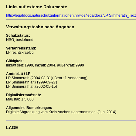
Links auf externe Dokumente
http://legaldocs.naturschutzinformationen.nrw.de/legaldocs/LP Simmerath_Text
Verwaltungstechnische Angaben
Schutzstatus:
NSG, bestehend
Verfahrensstand:
LP rechtskraeftig
Gültigkeit:
Inkraft seit: 1999, Inkraft: 2004, außerkraft: 9999
Amtsblatt / LP:
LP Simmerath (2004-08-31)( Bem.: 1.Aenderung)
LP Simmerath alt (1999-09-27)
LP Simmerath alt (2002-05-15)
Digitalisiermaßstab:
Maßstab 1:5.000
Allgemeine Bemerkungen:
Digitale Abgrenzung vom Kreis Aachen uebernommen. (Juni 2014).
LAGE