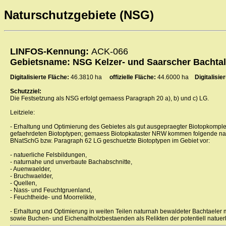
Naturschutzgebiete (NSG)
LINFOS-Kennung:
ACK-066
Gebietsname: NSG Kelzer- und Saarscher Bachtal
Digitalisierte Fläche:
46.3810 ha
offizielle Fläche:
44.6000 ha
Digitalisi
Schutzziel:
Die Festsetzung als NSG erfolgt gemaess Paragraph 20 a), b) und c) LG.
Leitziele:
- Erhaltung und Optimierung des Gebietes als gut ausgepraegter Biotopkompl
gefaehrdeten Biotoptypen; gemaess Biotopkataster NRW kommen folgende n
BNatSchG bzw. Paragraph 62 LG geschuetzte Biotoptypen im Gebiet vor:
- natuerliche Felsbildungen,
- naturnahe und unverbaute Bachabschnitte,
- Auenwaelder,
- Bruchwaelder,
- Quellen,
- Nass- und Feuchtgruenland,
- Feuchtheide- und Moorrelikte,
- Erhaltung und Optimierung in weiten Teilen naturnah bewaldeter Bachtaeler 
sowie Buchen- und Eichenaltholzbestaenden als Relikten der potentiell natuer