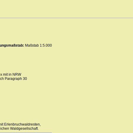
erungsmaßstab:
Maßstab 1:5.000
ex mit in NRW
ach Paragraph 30
mit Erlenbruchwaldresten,
lichen Waldgesellschaft.