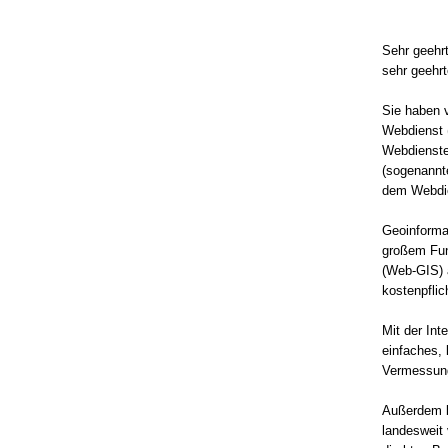
Sehr geehrt
sehr geehrt
Sie haben 
Webdienst 
Webdienste 
(sogenannt
dem Webdie
Geoinforma
großem Fun
(Web-GIS) 
kostenpflic
Mit der Int
einfaches, 
Vermessung
Außerdem b
landesweit