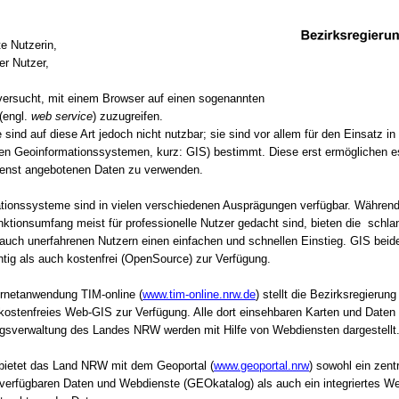
e Nutzerin,
er Nutzer,
versucht, mit einem Browser auf einen sogenannten
(engl.
web service
) zuzugreifen.
sind auf diese Art jedoch nicht nutzbar; sie sind vor allem für den Einsatz 
en Geoinformationssystemen, kurz: GIS) bestimmt. Diese erst ermöglichen e
nst angebotenen Daten zu verwenden.
tionssysteme sind in vielen verschiedenen Ausprägungen verfügbar. Währen
ktionsumfang meist für professionelle Nutzer gedacht sind, bieten die schl
auch unerfahrenen Nutzern einen einfachen und schnellen Einstieg. GIS beid
htig als auch kostenfrei (OpenSource) zur Verfügung.
ernetanwendung TIM-online (
www.tim-online.nrw.de
) stellt die Bezirksregieru
kostenfreies Web-GIS zur Verfügung. Alle dort einsehbaren Karten und Daten
sverwaltung des Landes NRW werden mit Hilfe von Webdiensten dargestellt
ietet das Land NRW mit dem Geoportal (
www.geoportal.nrw
) sowohl ein zent
 verfügbaren Daten und Webdienste (GEOkatalog) als auch ein integriertes 